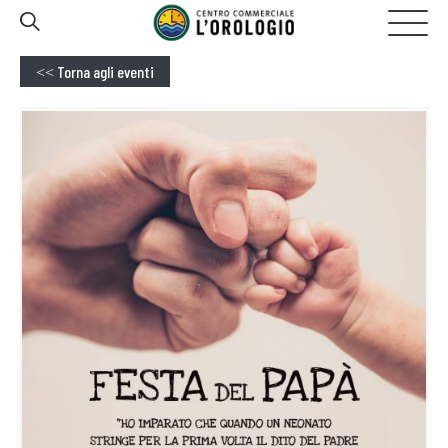
GALLERIA
20:00
OGGI APERTO FINO ALLE
Torna agli eventi
<<
HOMEPAGE
IL CENTRO
NEGOZI
EVENTI
PROMOZIONI
SERVIZI
CONTATTI