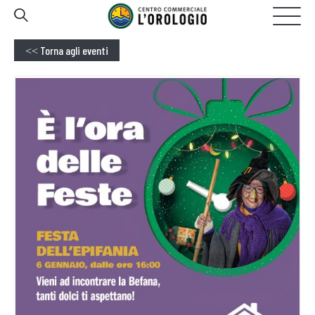
GALLERIA
20:00
OGGI APERTO FINO ALLE
Torna agli eventi
<<
HOMEPAGE
IL CENTRO
NEGOZI
EVENTI
PROMOZIONI
SERVIZI
CONTATTI