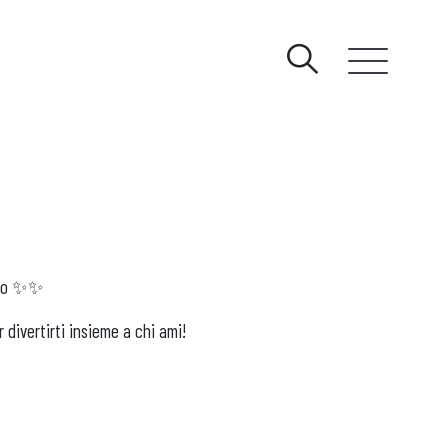
HOMEPAGE
IL CENTRO
NEGOZI
EVENTI
io
✨✨
 divertirti insieme a chi ami!
PROMOZIONI
SERVIZI
CONTATTI