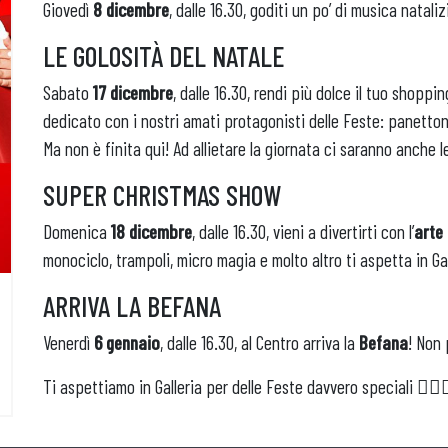
Giovedì
8 dicembre
, dalle 16.30, goditi un po’ di musica natali
LE GOLOSITÀ DEL NATALE
Sabato
17
dicembre
, dalle 16.30, rendi più dolce il tuo shoppi
dedicato con i nostri amati protagonisti delle Feste: panetto
Ma non è finita qui! Ad allietare la giornata ci saranno anche 
SUPER CHRISTMAS SHOW
Domenica
18 dicembre
, dalle 16.30, vieni a divertirti con l’
arte 
monociclo, trampoli, micro magia e molto altro ti aspetta in Gal
ARRIVA LA BEFANA
Venerdì
6 gennaio
, dalle 16.30, al Centro arriva la
Befana
! Non 
Ti aspettiamo in Galleria per delle Feste davvero speciali 🙋🏼‍♀️