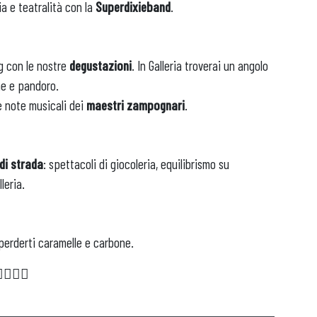
zia e teatralità con la
Superdixieband
.
APRI IL TUO BUSINESS
ng con le nostre
degustazioni
. In Galleria troverai un angolo
ne e pandoro.
le note musicali dei
maestri zampognari
.
di strada
: spettacoli di giocoleria, equilibrismo su
leria.
perderti caramelle e carbone.
🙋🏻‍♂️