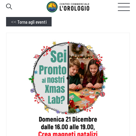
GALLERIA
20:00
OGGI APERTO FINO ALLE
Torna agli eventi
<<
HOMEPAGE
IL CENTRO
NEGOZI
EVENTI
PROMOZIONI
SERVIZI
CONTATTI