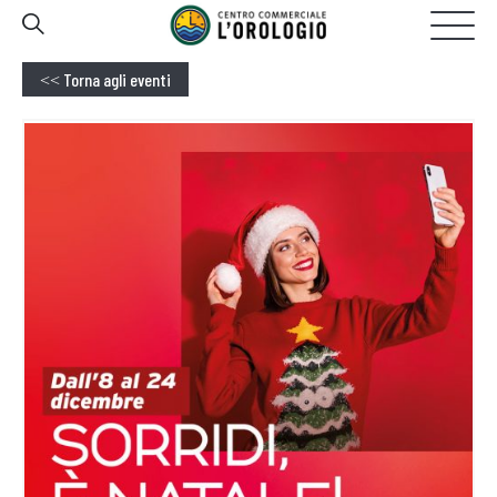
GALLERIA
20:00
OGGI APERTO FINO ALLE
Torna agli eventi
<<
HOMEPAGE
IL CENTRO
NEGOZI
EVENTI
PROMOZIONI
SERVIZI
CONTATTI