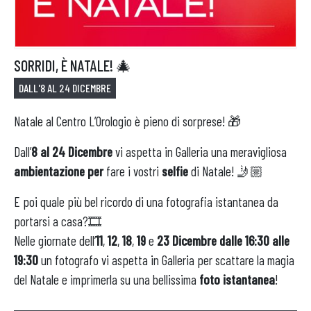
APRI IL TUO BUSINESS
SORRIDI, È NATALE! 🎄
DALL'8 AL 24 DICEMBRE
Natale al Centro L’Orologio è pieno di sorprese! 🎁
Dall’
8 al 24 Dicembre
vi aspetta in Galleria una meravigliosa
ambientazione per
fare i vostri
selfie
di Natale! 🤳🏼
E poi quale più bel ricordo di una fotografia istantanea da
portarsi a casa?🎞
Nelle giornate dell’
11
,
12
,
18
,
19
e
23
Dicembre dalle 16:30 alle
19:30
un fotografo vi aspetta in Galleria per scattare la magia
del Natale e imprimerla su una bellissima
foto istantanea
!