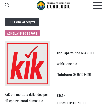
GALLERIA
20:00
OGGI APERTO FINO ALLE
Torna ai negozi
<<
HOMEPAGE
ABBIGLIAMENTO E SPORT
IL CENTRO
Oggi aperto fino alle 20:00
NEGOZI
Abbigliamento
EVENTI
Telefono:
0735 1984216
PROMOZIONI
SERVIZI
KiK è il mercato delle idee per
ORARI
gli appassionati di moda e
CONTATTI
Lunedì
09:00-20:00